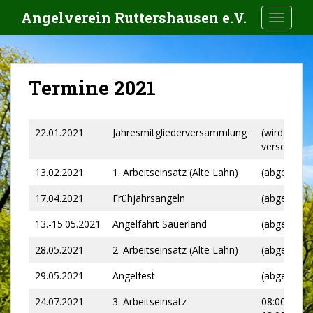
S
Angelverein Ruttershausen e.V.
TOGGLE
k
i
p
t
Termine 2021
o
m
a
22.01.2021
Jahresmitgliederversammlung
(wird
i
verschoben
n
c
13.02.2021
1. Arbeitseinsatz (Alte Lahn)
(abgesagt)
o
17.04.2021
Frühjahrsangeln
(abgesagt)
n
t
13.-15.05.2021
Angelfahrt Sauerland
(abgesagt)
e
n
28.05.2021
2. Arbeitseinsatz (Alte Lahn)
(abgesagt)
t
29.05.2021
Angelfest
(abgesagt)
24.07.2021
3. Arbeitseinsatz
08:00 –