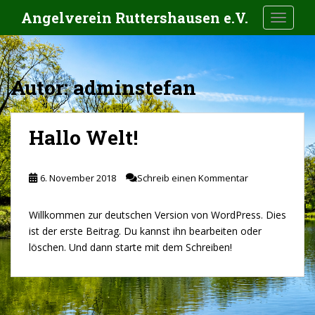
S
Angelverein Ruttershausen e.V.
TOGGLE
k
i
p
t
Autor:
adminstefan
o
m
a
Hallo Welt!
i
n
c
6. November 2018
Schreib einen Kommentar
o
n
Willkommen zur deutschen Version von WordPress. Dies
t
ist der erste Beitrag. Du kannst ihn bearbeiten oder
e
löschen. Und dann starte mit dem Schreiben!
n
t